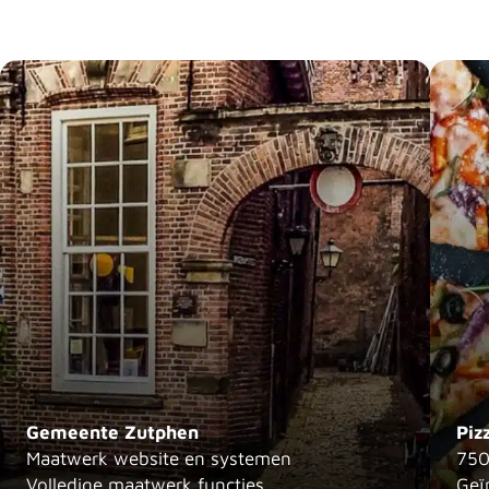
Gemeente Zutphen
Piz
Maatwerk website en systemen
750
Volledige maatwerk functies
Geï