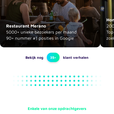
Hom
Restaurant Merano
200
5000+ unieke bezoekers per maand
Top
90+ nummer #1 posities in Google
zoe
Bekijk nog
35+
klant verhalen
Enkele van onze opdrachtgevers