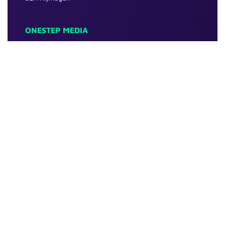
ONESTEP MEDIA
Over ons
Portfolio
Kennisbank
Contact
CONTACT
024 2022 029
info@onestepmedia.nl