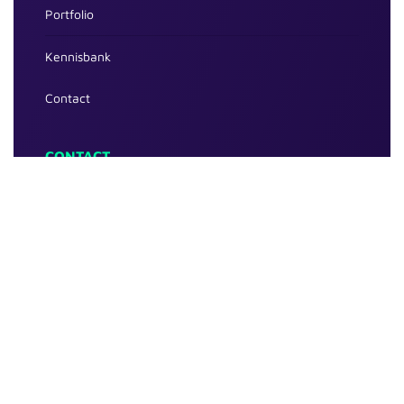
Portfolio
Kennisbank
Contact
CONTACT
024 2022 029
info@onestepmedia.nl
Zwanenveld 8403 D
6538 TL Nijmegen