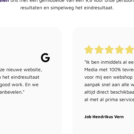
elen
ons met een gemiddelde van een 9,8 voor onze persoon
resultaten en simpelweg het eindresultaat.
“Ik ben inmiddels al e
ze nieuwe website,
Media met 100% tevred
 het eindresultaat
voor mij een webshop 
e good work. En we
aanpak snel aan alle w
anbevelen.”
altijd direct beschikba
al met al prima servic
Job Hendrikus Vern