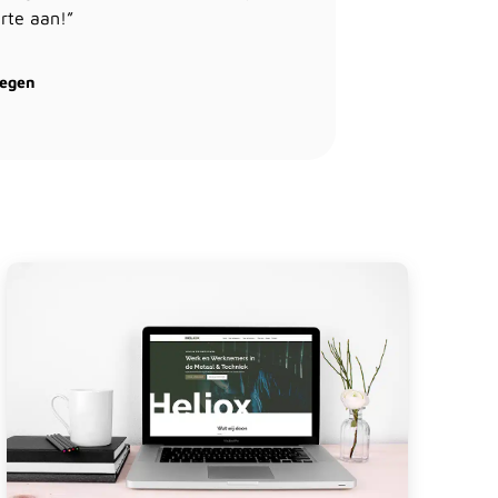
rte aan!”
megen