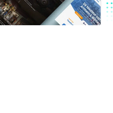
FEEDBACK, FOUTEN EN ONAFHANKELIJKHEID