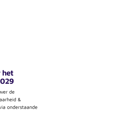
 het
 029
over de
aarheid &
 via onderstaande