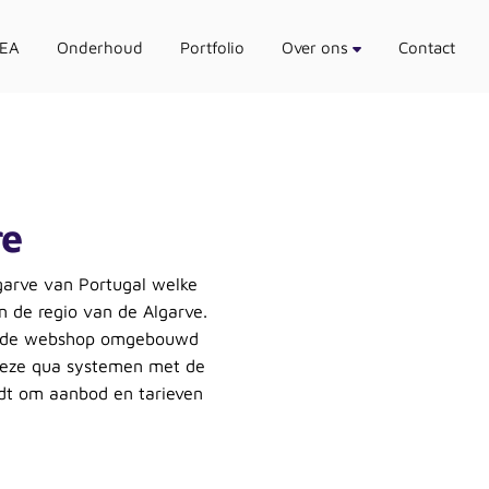
SEA
Onderhoud
Portfolio
Over ons
Contact
re
garve van Portugal welke
n de regio van de Algarve.
ande webshop omgebouwd
deze qua systemen met de
rdt om aanbod en tarieven