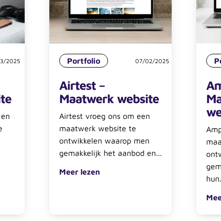
Portfolio
P
03/2025
07/02/2025
Airtest –
Am
te
Maatwerk website
Ma
we
 en
Airtest vroeg ons om een
e
maatwerk website te
Amp
ontwikkelen waarop men
maa
gemakkelijk het aanbod en...
ont
gem
Meer lezen
hun.
Mee