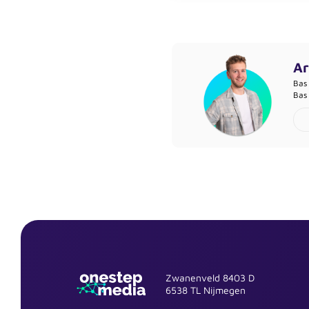
Ar
Bas 
Bas 
Zwanenveld 8403 D
6538 TL Nijmegen