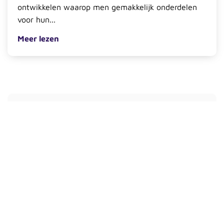
ontwikkelen waarop men gemakkelijk onderdelen
voor hun...
Meer lezen
Artikel van
Bas Homan
Bas maakt webdesign en websites en is SEO-specialist bij
OneStep Media. Met meer dan 10 jaar ervaring helpt Bas
ZZP'ers en MKB'ers bij hun website en vindbaarheid in
zoekmachines met SEA en SEO.