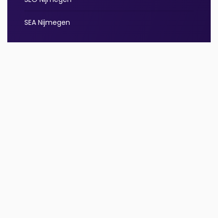
SEA Nijmegen
ONESTEP MEDIA
Over ons
Portfolio
Kennisbank
Contact
CONTACT
024 2022 029