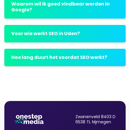
Waarom wil ik goed vindbaar worden in
Google?
Voor wie werkt SEO in Uden?
Hoe lang duurt het voordat SEO werkt?
Zwanenveld 8403 D
6538 TL Nijmegen